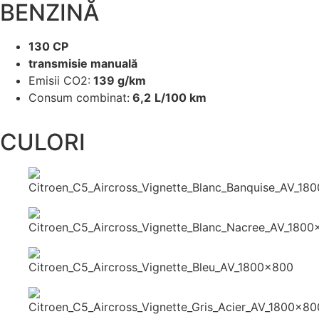
BENZINĂ
130 CP
transmisie manuală
Emisii CO2:
139 g/km
Consum combinat:
6,2
L/100 km
CULORI