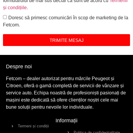
formularului de mai sus declar că sunt de acord cu
Termenii
și condițiile
.
Doresc să primesc comunicări în scop de marketing de la
Fetcom.
TRIMITE MESAJ
Despre noi
Fetcom – dealer autorizat pentru mărcile Peugeot și
Citroen, oferă o gamă completă de servicii de vânzare și
service auto. Echipa noastră de profesioniști pasionați de
mașini este dedicată să ofere clienților noștri cele mai
bune soluții pentru nevoile lor individuale.
Informații
Termeni și condiții
Politica de confidențialitate