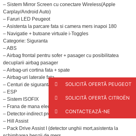
– Sistem Mirror Screen cu conectare Wireless(Apple
Carplay/Android Auto)
– Faruri LED Peugeot
– Asistenta la parcare fata si camera mers inapoi 180
– Navigatie + butoane virtuale i-Toggles
Categorie: Siguranta
– ABS
– Airbag frontal pentru sofer + pasager cu posibilitatea
decuplarii airbag pasager
– Airbag-uri cortina fata + spate
– Airbag-uri laterale fata
SOLICITĂ OFERTĂ PEUGEOT
– Centuri de siguranta in 3 puncte, pretensionate
– ESP
SOLICITĂ OFERTĂ CITROËN
– Sistem ISOFIX
– Frana de mana electrica
CONTACTEAZĂ-NE
– Detector-indirect presiune pneuri
– Hill Assist
– Pack Drive Assist I (detector unghii mort,asistenta la
schimbarea benzii de mers