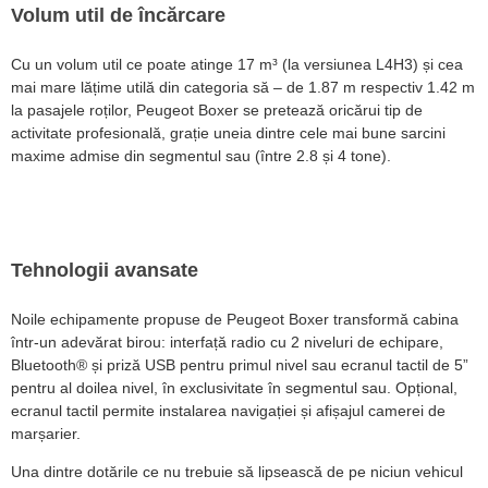
Volum util de încărcare
Cu un volum util ce poate atinge 17 m³ (la versiunea L4H3) și cea
mai mare lățime utilă din categoria să – de 1.87 m respectiv 1.42 m
la pasajele roților, Peugeot Boxer se pretează oricărui tip de
activitate profesională, grație uneia dintre cele mai bune sarcini
maxime admise din segmentul sau (între 2.8 și 4 tone).
Tehnologii avansate
Noile echipamente propuse de Peugeot Boxer transformă cabina
într-un adevărat birou: interfață radio cu 2 niveluri de echipare,
Bluetooth® și priză USB pentru primul nivel sau ecranul tactil de 5”
pentru al doilea nivel, în exclusivitate în segmentul sau. Opțional,
ecranul tactil permite instalarea navigației și afișajul camerei de
marșarier.
Una dintre dotările ce nu trebuie să lipsească de pe niciun vehicul