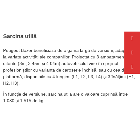
Sarcina utilă
Peugeot Boxer beneficiază de o gama largă de versiuni, adaptate
la variate activități ale companiilor. Proiectat cu 3 ampatamente
diferite (3m, 3.45m și 4.04m) autovehiculul vine în sprijinul
profesioniștilor cu varianta de caroserie închisă, sau cu cea de tip
platformă, disponibile cu 4 lungimi (L1, L2, L3, L4) și 3 înălțimi (H1,
H2, H3).
În funcție de versiune, sarcina utilă are o valoare cuprinsă între
1.080 și 1.515 de kg.