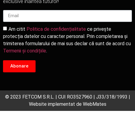
exclusive înaintea tuturor!
Am citit
Politica de confidențialitate
ce privește
protecția datelor cu caracter personal. Prin completarea și
trimiterea formularului de mai sus declar că sunt de acord cu
Termenii și condițiile
.
Abonare
© 2023 FETCOM S.R.L. | CUI RO3527960 | J33/318/1993 |
Website implementat de
WebMates